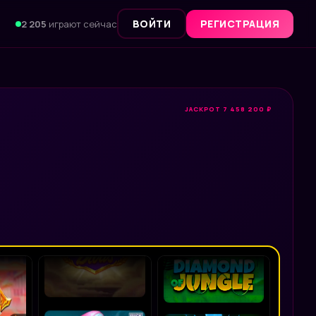
ВОЙТИ
РЕГИСТРАЦИЯ
2 205
играют сейчас
JACKPOT 7 458 200 ₽