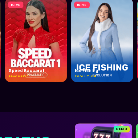
LIVE
LIVE
OD
Speed Baccarat
Ice Fishing
PRAGMATIC
EVOLUTION
DEMO