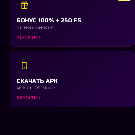
БОНУС 100% + 250 FS
На первый депозит
ПЕРЕЙТИ
СКАЧАТЬ APK
Android · iOS · Mobile
ПЕРЕЙТИ