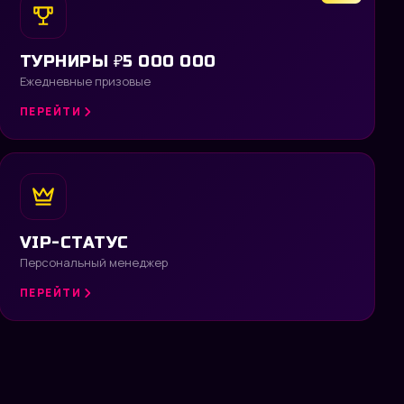
ТУРНИРЫ ₽5 000 000
Ежедневные призовые
ПЕРЕЙТИ
VIP-СТАТУС
Персональный менеджер
ПЕРЕЙТИ