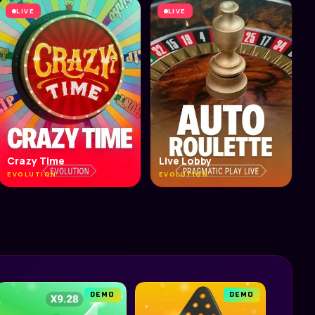
LIVE
LIVE
K
Crazy Time
Live Lobby
EVOLUTION
EVOLUTION
DEMO
DEMO