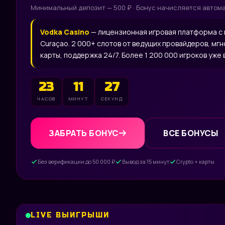
Минимальный депозит — 500 ₽ · Бонус начисляется автом
Vodka Casino
— лицензионная игровая платформа с
Curaçao. 2 000+ слотов от ведущих провайдеров, мгн
карты, поддержка 24/7. Более 1 200 000 игроков уже 
23
11
25
ЧАСОВ
МИНУТ
СЕКУНД
ЗАБРАТЬ БОНУС
ВСЕ БОНУСЫ
Без верификации до 50 000 ₽
Вывод за 15 минут
Crypto + карты
LIVE ВЫИГРЫШИ