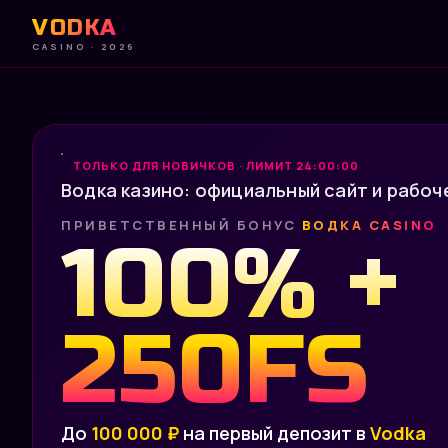
VODKA
CASINO · 2026
ТОЛЬКО ДЛЯ НОВИЧКОВ · ЛИМИТ 24:00:00
Водка казино: официальный сайт и рабоч
ПРИВЕТСТВЕННЫЙ БОНУС
ВОДКА CASINO
100% +
250FS
До
100 000 ₽
на первый депозит в
Vodka