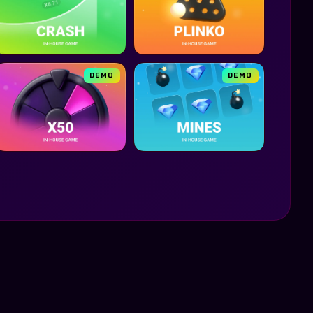
DEMO
DEMO