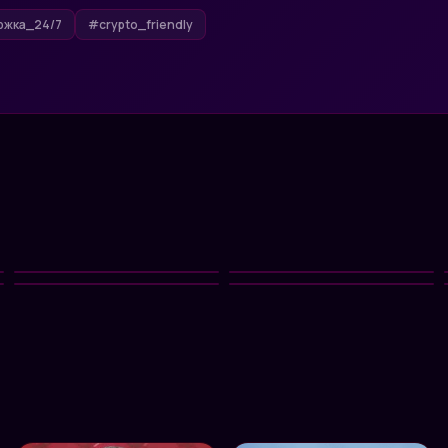
ржка_24/7
#crypto_friendly
Diamond of Jungle
Aztec Clusters
NEW
Fruit Machine
Capymania Yellow
HOT
NETENT
PRAGMATIC PLAY
MICROGAMING
PRAGMATIC PLAY