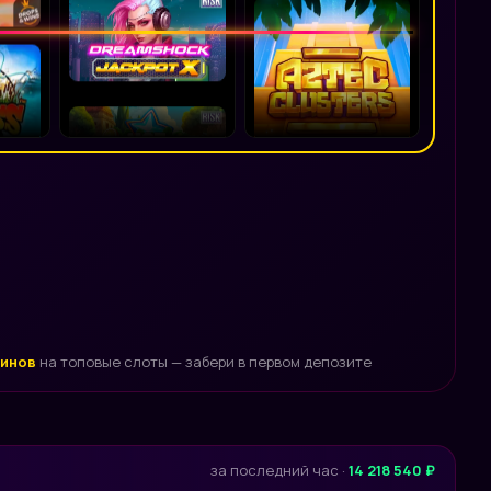
пинов
на топовые слоты — забери в первом депозите
за последний час ·
14 218 540 ₽